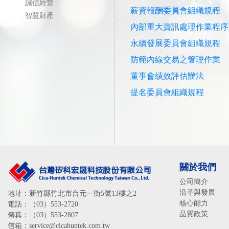
誠信經營
薪資報酬委員會組織規程
智慧財產
內部重大資訊處理作業程序
永續發展委員會組織規程
防範內線交易之管理作業
董事會績效評估辦法
提名委員會組織規程
關於我們
公司簡介
沿革與發展
地址：新竹縣竹北市台元一街5號13樓之2
核心能力
電話：（03）553-2720
品質政策
傳真：（03）553-2807
信箱：service@cicahuntek.com.tw