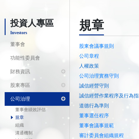
投資人專區
規章
Investors
董事會
股東會議事規則
公司章程
功能性委員會
人權政策
財務資訊
公司治理實務守則
股東專區
誠信經營守則
誠信經營作業程序及行為指
公司治理
道德行為準則
董事會績效評估
董事選任程序
規章
組織
董事會議事規範
溝通機制
審計委員會組織規程